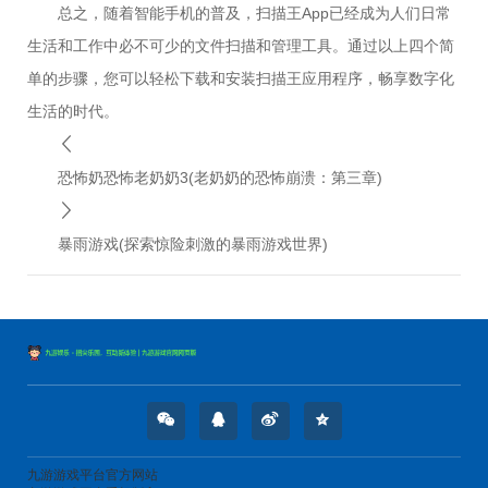
总之，随着智能手机的普及，扫描王App已经成为人们日常
生活和工作中必不可少的文件扫描和管理工具。通过以上四个简
单的步骤，您可以轻松下载和安装扫描王应用程序，畅享数字化
生活的时代。
恐怖奶恐怖老奶奶3(老奶奶的恐怖崩溃：第三章)
暴雨游戏(探索惊险刺激的暴雨游戏世界)
九游游戏平台官方网站