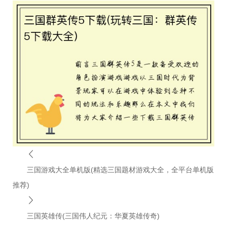
三国游戏大全单机版(精选三国题材游戏大全，全平台单机版
推荐)
三国英雄传(三国伟人纪元：华夏英雄传奇)