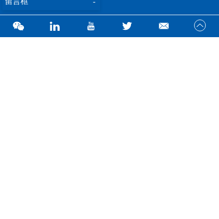
留言框
-