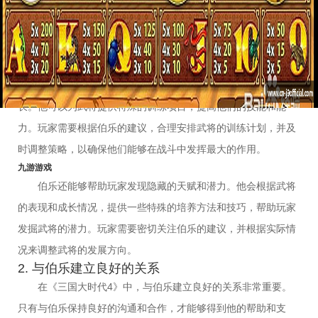
伯乐具有丰富的经验和知识，他能够准确评估武将的潜力和
发展方向。他会根据武将的属性、技能和特点来判断他们的成长
空间和适合的职业。玩家需要与伯乐保持良好的沟通，及时了解
他的建议和意见。
伯乐还能够提供一些专业的培训和指导，帮助武将快速成
长。他可以为武将提供特殊的训练项目，提高他们的技能和能
力。玩家需要根据伯乐的建议，合理安排武将的训练计划，并及
时调整策略，以确保他们能够在战斗中发挥最大的作用。
九游游戏
伯乐还能够帮助玩家发现隐藏的天赋和潜力。他会根据武将
的表现和成长情况，提供一些特殊的培养方法和技巧，帮助玩家
发掘武将的潜力。玩家需要密切关注伯乐的建议，并根据实际情
况来调整武将的发展方向。
2. 与伯乐建立良好的关系
在《三国大时代4》中，与伯乐建立良好的关系非常重要。
只有与伯乐保持良好的沟通和合作，才能够得到他的帮助和支