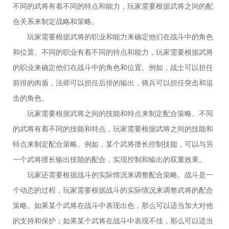
不同的武将有着不同的特点和能力，玩家需要根据武将之间的配
合关系来制定战略和策略。
玩家需要根据武将的职业和能力来确定他们在战斗中的角色
和位置。不同的职业有着不同的特点和能力，玩家需要根据武将
的职业来确定他们在战斗中的角色和位置。例如，战士可以担任
前排的肉盾，法师可以担任后排的输出，骑兵可以担任突击和追
击的角色。
玩家需要根据武将之间的技能和特点来制定配合策略。不同
的武将有着不同的技能和特点，玩家需要根据武将之间的技能和
特点来制定配合策略。例如，某个武将擅长控制技能，可以与另
一个武将擅长输出技能的配合，实现控制和输出的双重效果。
玩家还需要根据战斗的实际情况来调整配合策略。战斗是一
个动态的过程，玩家需要根据战斗的实际情况来调整武将的配合
策略。如果某个武将在战斗中表现出色，那么可以适当加大对他
的支持和保护；如果某个武将在战斗中表现不佳，那么可以适当