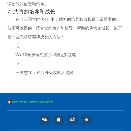
调整他的位置和角色。
7. 武将的培养和成长
在《三国大时代4》中，武将的培养和成长是非常重要的。
伯乐可以提供一些专业的培训和指导，帮助武将快速成长。以下
是一些武将培养和成长的方法：
Win10全屏玩红警共和国之辉攻略
三国志10：私兵升级攻略大揭秘