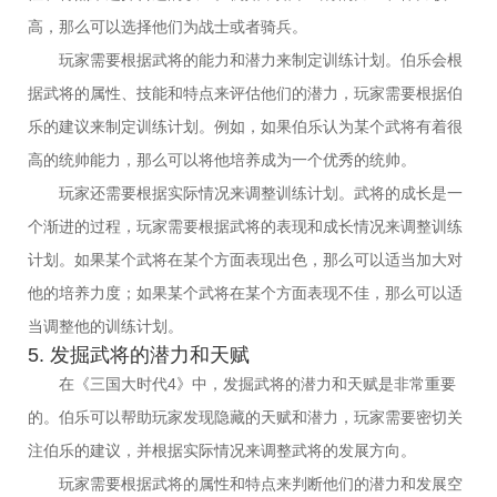
高，那么可以选择他们为战士或者骑兵。
玩家需要根据武将的能力和潜力来制定训练计划。伯乐会根
据武将的属性、技能和特点来评估他们的潜力，玩家需要根据伯
乐的建议来制定训练计划。例如，如果伯乐认为某个武将有着很
高的统帅能力，那么可以将他培养成为一个优秀的统帅。
玩家还需要根据实际情况来调整训练计划。武将的成长是一
个渐进的过程，玩家需要根据武将的表现和成长情况来调整训练
计划。如果某个武将在某个方面表现出色，那么可以适当加大对
他的培养力度；如果某个武将在某个方面表现不佳，那么可以适
当调整他的训练计划。
5. 发掘武将的潜力和天赋
在《三国大时代4》中，发掘武将的潜力和天赋是非常重要
的。伯乐可以帮助玩家发现隐藏的天赋和潜力，玩家需要密切关
注伯乐的建议，并根据实际情况来调整武将的发展方向。
玩家需要根据武将的属性和特点来判断他们的潜力和发展空