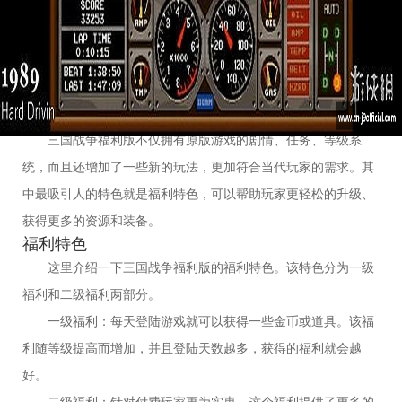
三国战争福利版是基于三国战争的基础上进行的加强版，不
仅保留了原版游戏的基本架构，更增加了一些场景、角色和功
能。其中，玩家可以选择投身于三国时代的历史中，扮演各个角
色，体验跌宕起伏、惊心动魄的三国战争历程。
游戏玩法
三国战争福利版不仅拥有原版游戏的剧情、任务、等级系
统，而且还增加了一些新的玩法，更加符合当代玩家的需求。其
中最吸引人的特色就是福利特色，可以帮助玩家更轻松的升级、
获得更多的资源和装备。
福利特色
这里介绍一下三国战争福利版的福利特色。该特色分为一级
福利和二级福利两部分。
一级福利：每天登陆游戏就可以获得一些金币或道具。该福
利随等级提高而增加，并且登陆天数越多，获得的福利就会越
好。